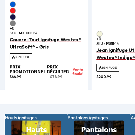
SKU :
MX1180US7
Couvre-Tout Ignifuge Westex®
SKU :
1981IN14
UltraSoft® - Gris
Jean Ignifuge Uti
Westex® Indigo®
IGNIFUGE
PRIX
PRIX
IGNIFUGE
Vente
PROMOTIONNEL
RÉGULIER
finale!
$44.99
$78.99
$200.99
Hauts ignifuges
Pantalons ignifuges
Ac
Hauts
Pantalons