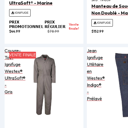
UltraSoft® - Marine
Manteau de Soud
Non Doublé - Ma
IGNIFUGE
PRIX
PRIX
IGNIFUGE
Vente
PROMOTIONNEL
RÉGULIER
finale!
$44.99
$78.99
$152.99
Couvre-
Jean
VENTE FINALE
Tout
Ignifuge
Ignifuge
Utilitaire
Westex®
en
UltraSoft®
Westex®
-
Indigo®
Gris
-
Prélavé