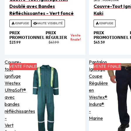
Doublé avec Bandes
Couvre-Tout Ign
Réfléchissantes - Vert foncé
Kaki
IGNIFUGE
HAUTE VISIBILITÉ
IGNIFUGE
PRIX
PRIX
PRIX
Vente
PROMOTIONNEL
RÉGULIER
PROMOTIONNEL
finale!
$23.99
$41.99
$45.59
Couvre-
Pantalon
VENTE FINALE
VENTE FINALE
tout
Ignifuge
ignifuge
Coupe
Westex
Régulière
UltraSoft®
en
avec
Westex®
bandes
Indura®
réfléchissantes
-
-
Marine
Vert