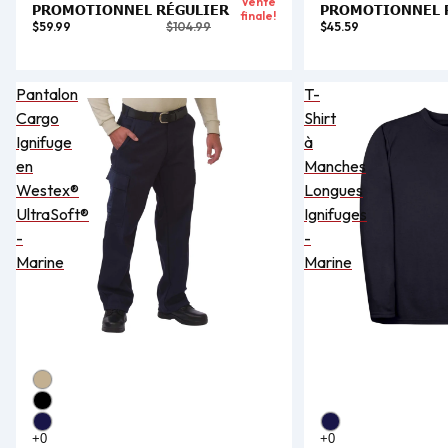
Vente
PROMOTIONNEL
RÉGULIER
PROMOTIONNEL
finale!
$59.99
$104.99
$45.59
Pantalon
T-
Cargo
Shirt
Ignifuge
à
en
Manches
Westex®
Longues
UltraSoft®
Ignifuges
-
-
Marine
Marine