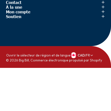
Contact
À la une
Mon compte
Soutien
Ouvrir le sélecteur de région et de langue
CAD
/
FR
© 2026
Big Bill
,
Commerce électronique propulsé par Shopify