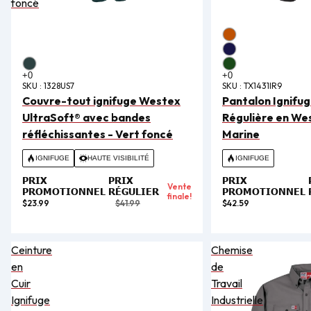
foncé
SKU :
1328US7
SKU :
TX1431IR9
Couvre-tout ignifuge Westex
Pantalon Ignifu
UltraSoft® avec bandes
Régulière en We
réfléchissantes - Vert foncé
Marine
IGNIFUGE
HAUTE VISIBILITÉ
IGNIFUGE
PRIX
PRIX
PRIX
Vente
PROMOTIONNEL
RÉGULIER
PROMOTIONNEL
finale!
$23.99
$41.99
$42.59
Ceinture
Chemise
en
de
Cuir
Travail
Ignifuge
Industrielle