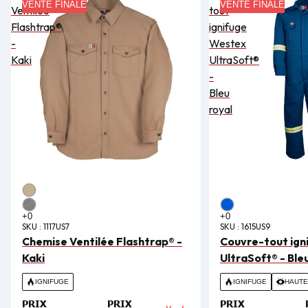
VENTE FINALE
VENTE FINALE
Ventilée
tout
Flashtrap®
ignifuge
-
Westex
Kaki
UltraSoft®
-
Bleu
royal
SKU :
1117US7
SKU :
1615US9
Chemise Ventilée Flashtrap® -
Couvre-tout ign
Kaki
UltraSoft® - Ble
IGNIFUGE
IGNIFUGE
HAUTE 
PRIX
PRIX
PRIX