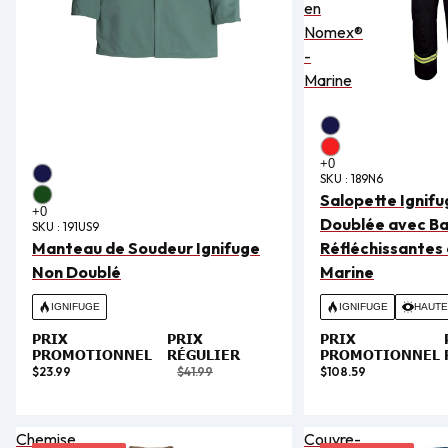
en
Nomex®
-
Marine
SKU :
189N6
Salopette Ignif
Doublée avec B
SKU :
191US9
Manteau de Soudeur Ignifuge
Réfléchissantes
Non Doublé
Marine
IGNIFUGE
IGNIFUGE
HAUTE 
PRIX
PRIX
PRIX
PROMOTIONNEL
RÉGULIER
PROMOTIONNEL
$23.99
$41.99
$108.59
Chemise
Couvre-