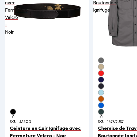
avec
Boutonnée
Fermeture
Ignifuge
Velcro
-
Noir
SKU :
JA300
SKU :
147BDUS7
Ceinture en Cuir Ignifuge avec
Chemise de Trava
Fermeture Velcro - Noir
Boutonnée Ignif