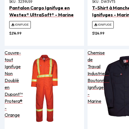
SKU :
3239US9
SKU :
DW3VT5
Pantalon Cargo Ignifuge en
T-Shirt à Manch
Westex® UltraSoft® - Marine
Ignifuges - Mari
IGNIFUGE
IGNIFUGE
$214.99
$124.99
Couvre-
Chemise
tout
de
Ignifuge
Travail
Non
Industrielle
Doublé
Boutonnée
en
Ignifuge
Dupont™
-
Protera®
Marine
-
Orange