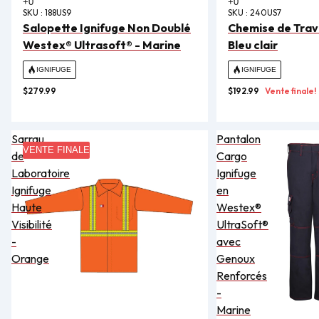
SKU :
188US9
SKU :
240US7
Salopette Ignifuge Non Doublé
Chemise de Trava
Westex® Ultrasoft® - Marine
Bleu clair
IGNIFUGE
IGNIFUGE
$279.99
$192.99
Vente finale!
Sarrau
Pantalon
VENTE FINALE
de
Cargo
Laboratoire
Ignifuge
Ignifuge
en
Haute
Westex®
Visibilité
UltraSoft®
-
avec
Orange
Genoux
Renforcés
-
Marine