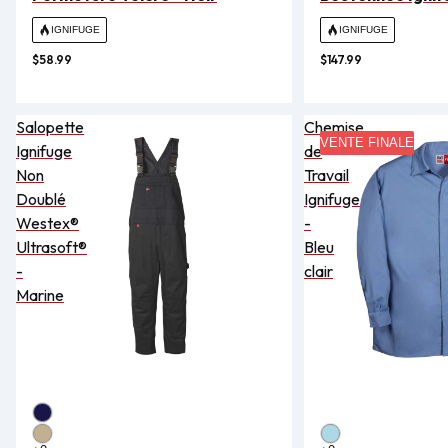
IGNIFUGE
IGNIFUGE
$58.99
$147.99
Salopette
Chemise
VENTE FINALE
Ignifuge
de
Non
Travail
Doublé
Ignifuge
Westex®
-
Ultrasoft®
Bleu
-
clair
Marine