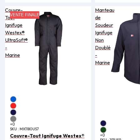
Couvre-
Manteau
VENTE FINALE
Tout
de
Ignifuge
Soudeur
Westex®
Ignifuge
UltraSoft®
Non
-
Doublé
Marine
-
Marine
SKU :
MX1180US7
Couvre-Tout Ignifuge Westex®
SKU :
191US9