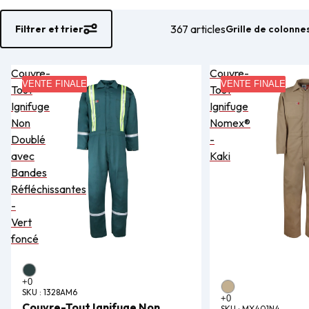
367 articles
Grille de colonne
Filtrer et trier
Couvre-
Couvre-
VENTE FINALE
VENTE FINALE
Tout
Tout
Ignifuge
Ignifuge
Non
Nomex®
Doublé
-
avec
Kaki
Bandes
Réfléchissantes
-
Vert
foncé
SKU :
1328AM6
Couvre-Tout Ignifuge Non
SKU :
MX401N4