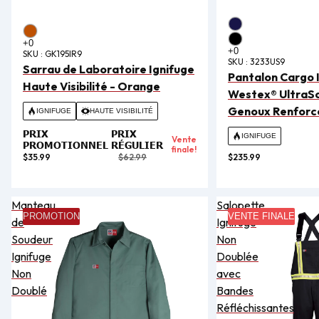
SKU :
GK195IR9
SKU :
3233US9
Sarrau de Laboratoire Ignifuge
Pantalon Cargo 
Haute Visibilité - Orange
Westex® UltraS
Genoux Renforcé
IGNIFUGE
HAUTE VISIBILITÉ
PRIX
PRIX
IGNIFUGE
Vente
PROMOTIONNEL
RÉGULIER
finale!
$35.99
$62.99
$235.99
Manteau
Salopette
PROMOTION
VENTE FINALE
de
Ignifuge
Soudeur
Non
Ignifuge
Doublée
Non
avec
Doublé
Bandes
Réfléchissantes