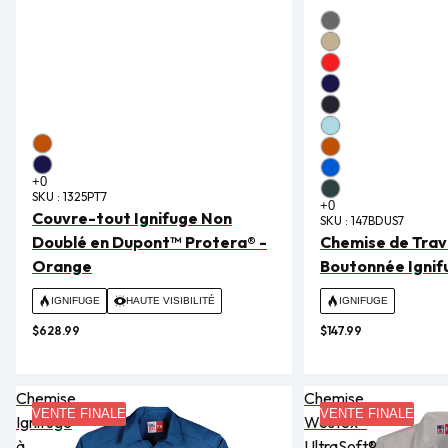
SKU :
1325PT7
Couvre-tout Ignifuge Non
SKU :
147BDUS7
Doublé en Dupont™ Protera® -
Chemise de Trava
Orange
Boutonnée Ignif
IGNIFUGE
HAUTE VISIBILITÉ
IGNIFUGE
$628.99
$147.99
Chemise
Chemise
VENTE FINALE
VENTE FINALE
Ignifuge
Westex®
à
UltraSoft®