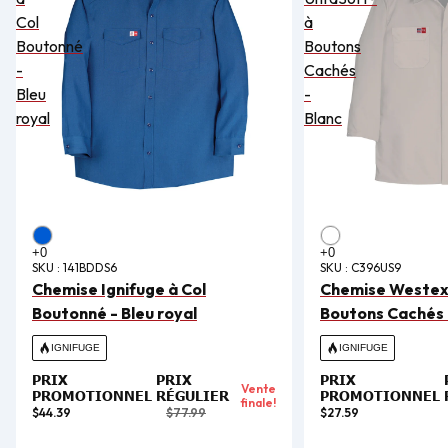
Col
à
Boutonné
Boutons
-
Cachés
Bleu
-
royal
Blanc
SKU :
141BDDS6
SKU :
C396US9
Chemise Ignifuge à Col
Chemise Westex®
Boutonné - Bleu royal
Boutons Cachés 
IGNIFUGE
IGNIFUGE
PRIX
PRIX
PRIX
Vente
PROMOTIONNEL
RÉGULIER
PROMOTIONNEL
finale!
$44.39
$77.99
$27.59