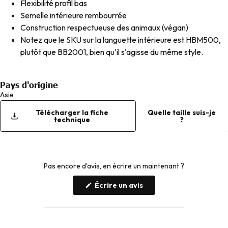
Flexibilité profil bas
Semelle intérieure rembourrée
Construction respectueuse des animaux (végan)
Notez que le SKU sur la languette intérieure est HBM500,
plutôt que BB2001, bien qu'il s'agisse du même style.
Pays d'origine
Asie
Télécharger la fiche
Quelle taille suis-je
technique
?
Pas encore d'avis, en écrire un maintenant ?
(S'ouvre
Écrire un avis
dans
une
nouvelle
fenêtre)