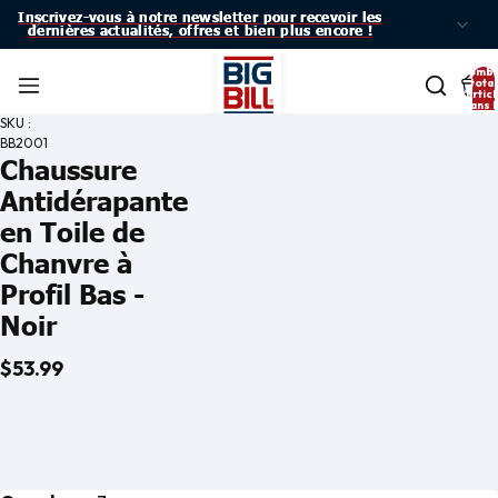
Inscrivez-vous à notre newsletter pour recevoir les
Inscrivez-vous à notre newsletter pour recevoir les
dernières actualités, offres et bien plus encore !
dernières actualités, offres et bien plus encore !
Nomb
total
d’artic
dans l
panier:
SKU :
BB2001
Chaussure
Antidérapante
en Toile de
Chanvre à
Profil Bas -
Noir
$53.99
Ouvrir
Ouvrir
Ouvrir
Ouvrir
l’image
l’image
l’image
l’image