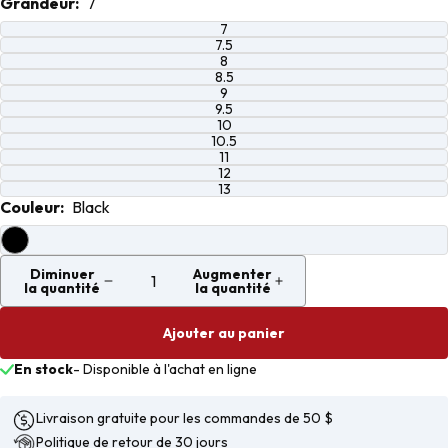
Grandeur:
7
en
en
en
en
plein
plein
plein
plein
7
écran
écran
écran
écran
7.5
8
8.5
9
9.5
10
10.5
11
12
13
Couleur:
Black
Diminuer
Augmenter
la quantité
la quantité
Ajouter au panier
En stock
-
Disponible à l'achat en ligne
Livraison gratuite pour les commandes de 50 $
Politique de retour de 30 jours