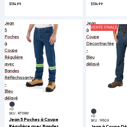
$134.99
$134.99
Jean
Jean
VENTE FINALE
5
à
Poches
Coupe
à
Décontractée
Coupe
-
Régulière
Bleu
avec
délavé
Bandes
Réfléchissantes
-
Bleu
délavé
SKU :
RT1989
Jean 5 Poches à Coupe
SKU :
1950X
Régulière avec Bandes
Jean à Coupe Dé