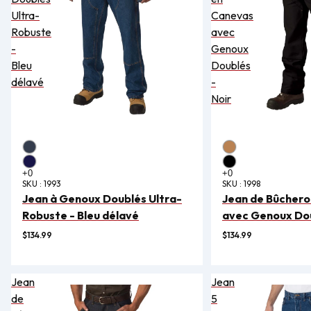
Ultra-
Canevas
Robuste
avec
-
Genoux
Bleu
Doublés
délavé
-
Noir
SKU :
1993
SKU :
1998
Jean à Genoux Doublés Ultra-
Jean de Bûchero
Robuste - Bleu délavé
avec Genoux Dou
$134.99
$134.99
Jean
Jean
de
5