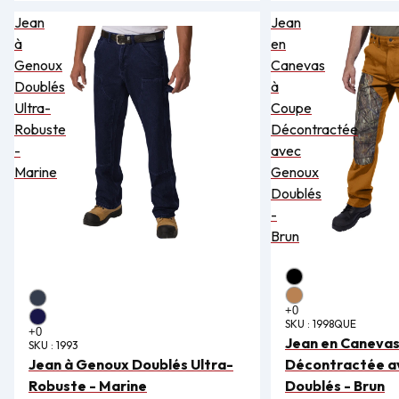
Jean
Jean
à
en
Genoux
Canevas
Doublés
à
Ultra-
Coupe
Robuste
Décontractée
-
avec
Marine
Genoux
Doublés
-
Brun
SKU :
1998QUE
Jean en Canevas
SKU :
1993
Jean à Genoux Doublés Ultra-
Décontractée a
Robuste - Marine
Doublés - Brun