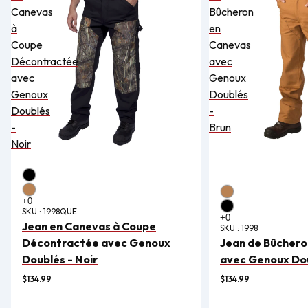
Canevas
Bûcheron
à
en
Coupe
Canevas
Décontractée
avec
avec
Genoux
Genoux
Doublés
Doublés
-
-
Brun
Noir
SKU :
1998QUE
Jean en Canevas à Coupe
SKU :
1998
Décontractée avec Genoux
Jean de Bûchero
Doublés - Noir
avec Genoux Dou
$134.99
$134.99