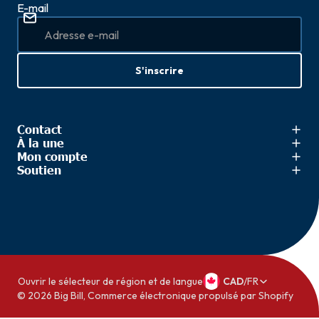
E-mail
S'inscrire
Contact
À la une
Mon compte
Soutien
Ouvrir le sélecteur de région et de langue
CAD
/
FR
© 2026
Big Bill
,
Commerce électronique propulsé par Shopify