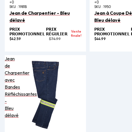
SKU :
1981B
SKU :
1950
Jean de Charpentier - Bleu
Jean à Coupe Dé
délavé
Bleu délavé
PRIX
PRIX
PRIX
Vente
PROMOTIONNEL
RÉGULIER
PROMOTIONNEL
finale!
$42.59
$74.99
$44.99
Jean
de
Charpentier
avec
Bandes
Réfléchissantes
-
Bleu
délavé