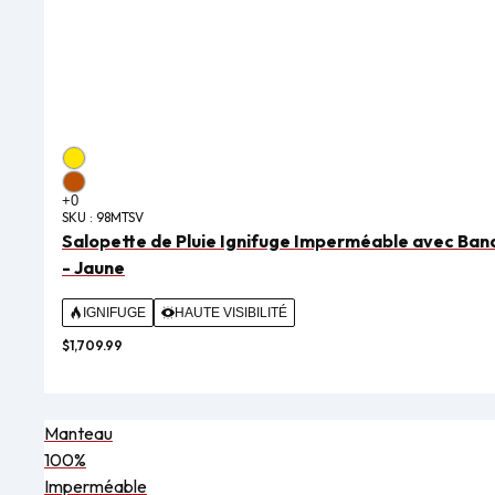
SKU :
98MTSV
Salopette de Pluie Ignifuge Imperméable avec Ban
- Jaune
IGNIFUGE
HAUTE VISIBILITÉ
$1,709.99
Manteau
100%
Imperméable