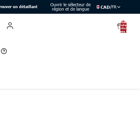
Ouvrir le sélecteur de
/
FR
CAD
rouver un détaillant
région et de langue
Nombre
total
d’articles
dans le
panier: 0
Compte
Autres options de connexion
Commandes
Profil