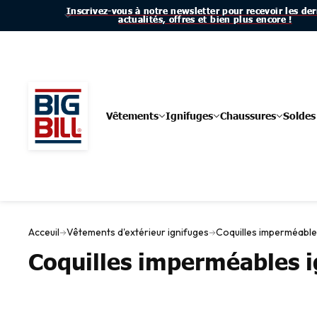
Inscrivez-vous à notre newsletter pour recevoir les der
Inscrivez-vous à notre newsletter pour recevoir les der
actualités, offres et bien plus encore !
actualités, offres et bien plus encore !
Vêtements
Ignifuges
Chaussures
Soldes
Acceuil
Vêtements d'extérieur ignifuges
Coquilles imperméable
Coquilles imperméables i