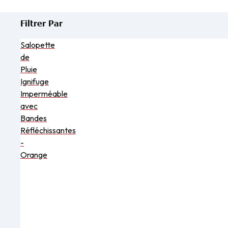
Filtrer Par
Salopette
de
Pluie
Ignifuge
Imperméable
avec
Bandes
Réfléchissantes
-
Orange