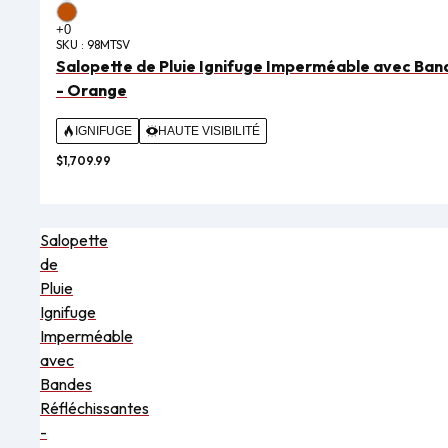
SKU :
98MTSV
Salopette de Pluie Ignifuge Imperméable avec Ban
- Orange
IGNIFUGE
HAUTE VISIBILITÉ
$1,709.99
Salopette
de
Pluie
Ignifuge
Imperméable
avec
Bandes
Réfléchissantes
-