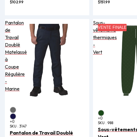
$102.99
$151.99
Pantalon
Sous-
VENTE FINALE
de
vêtements
Travail
thermiques
Doublé
-
Matelassé
Vert
à
Coupe
Régulière
-
Marine
SKU :
988
SKU :
3147
Sous-vêtements
Pantalon de Travail Doublé
Vert