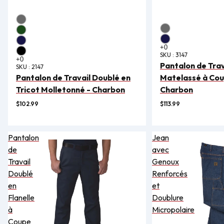
SKU :
3147
Pantalon de Trav
SKU :
2147
Pantalon de Travail Doublé en
Matelassé à Cou
Tricot Molletonné - Charbon
Charbon
$102.99
$113.99
Pantalon
Jean
de
avec
Travail
Genoux
Doublé
Renforcés
en
et
Flanelle
Doublure
à
Micropolaire
Coupe