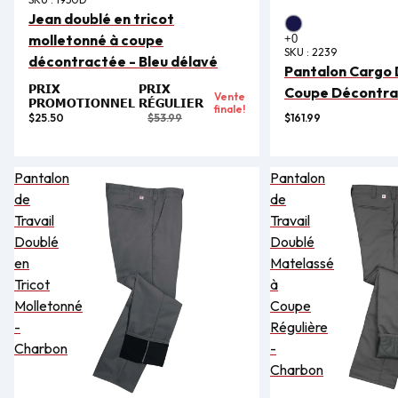
Jean doublé en tricot
molletonné à coupe
SKU :
2239
décontractée - Bleu délavé
Pantalon Cargo 
PRIX
PRIX
Coupe Décontra
Vente
PROMOTIONNEL
RÉGULIER
finale!
$25.50
$53.99
$161.99
Pantalon
Pantalon
de
de
Travail
Travail
Doublé
Doublé
en
Matelassé
Tricot
à
Molletonné
Coupe
-
Régulière
Charbon
-
Charbon