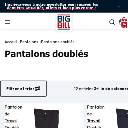
Inscrivez-vous à notre newsletter pour recevoir les
Inscrivez-vous à notre newsletter pour recevoir les
dernières actualités, offres et bien plus encore !
dernières actualités, offres et bien plus encore !
Nomb
total
d’artic
dans l
panier:
Acceuil
Pantalons
Pantalons doublés
Pantalons doublés
12 articles
Grille de colonne
Filtrer et trier
Pantalon
Pantalon
de
de
Travail
Travail
Doublé
Doublé