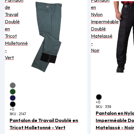
Pantalon
Pantalon
de
en
Travail
Nylon
Doublé
Imperméable
en
Doublé
Tricot
Matelassé
Molletonné
-
-
Noir
Vert
SKU :
338
Pantalon en Nyl
SKU :
2147
Pantalon de Travail Doublé en
Imperméable Do
Tricot Molletonné - Vert
Matelassé - Noi