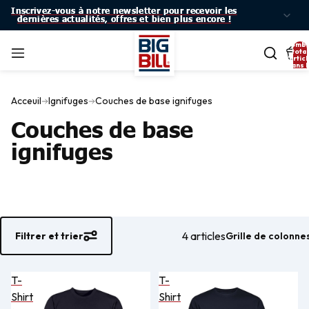
Inscrivez-vous à notre newsletter pour recevoir les
Inscrivez-vous à notre newsletter pour recevoir les
dernières actualités, offres et bien plus encore !
dernières actualités, offres et bien plus encore !
Nomb
total
d’artic
dans l
panier:
Acceuil
Ignifuges
Couches de base ignifuges
Couches de base
ignifuges
4 articles
Grille de colonne
Filtrer et trier
T-
T-
Shirt
Shirt