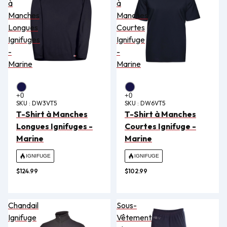
à
à
Manches
Manches
Longues
Courtes
Ignifuges
Ignifuge
-
-
Marine
Marine
SKU :
DW3VT5
SKU :
DW6VT5
T-Shirt à Manches
T-Shirt à Manches
Longues Ignifuges -
Courtes Ignifuge -
Marine
Marine
IGNIFUGE
IGNIFUGE
$124.99
$102.99
Chandail
Sous-
Ignifuge
Vêtement