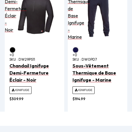
Demi-
Thermique
Fermeture
de
Éclair
Base
-
Ignifuge
Noir
-
Marine
SKU :
DW29PS11
SKU :
DW0PD7
Chandail Ignifuge
Sous-Vêtement
Demi-Fermeture
Thermique de Base
Éclair - Noir
Ignifuge - Marine
IGNIFUGE
IGNIFUGE
$309.99
$194.99